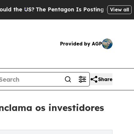
US?
The Pentagon Is Posting Cryptic Biblical Me
View all
Provided by AGP
Share
nclama os investidores