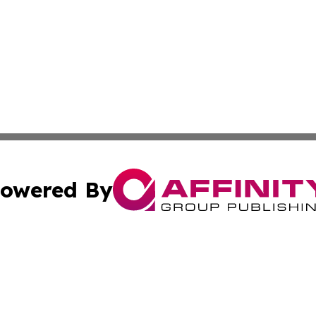
owered By
ubmit Press Release
Terms & Conditions
Copyright/DMCA
c. dba Affinity Group Publishing & Latin America News Net
Cookie Settings / Your Privacy Choices