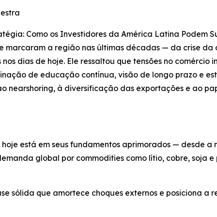
lestra
ratégia: Como os Investidores da América Latina Podem S
 que marcaram a região nas últimas décadas — da crise d
s nos dias de hoje. Ele ressaltou que tensões no comércio in
ação de educação contínua, visão de longo prazo e estr
 nearshoring, à diversificação das exportações e ao pa
 hoje está em seus fundamentos aprimorados — desde a 
emanda global por commodities como lítio, cobre, soja e
se sólida que amortece choques externos e posiciona a r